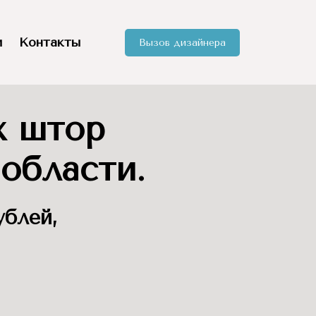
и
Контакты
Вызов дизайнера
х штор
области.
ублей,